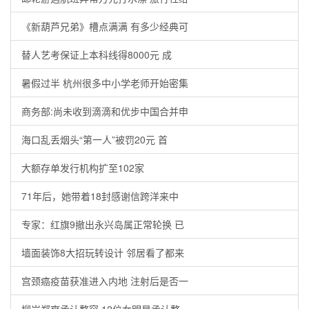
《新葫芦兄弟》槽点满满 有多少经典可
替人艺考保证上本科线得8000元 成
暑假过半 杭州很多中小学老师开始密集
商务部:尚未收到滴滴和优步中国合并申
海口乱丢烟头“第一人”被罚20元 首
大额存单发行机构扩至102家
71年后，她带着18封感谢信跨洋来中
专家：红旗9撤出永兴岛属正常轮换 已
墙面装饰8大招玩转设计 邻居看了都来
宫颈癌疫苗获准进入内地 注射后是否一