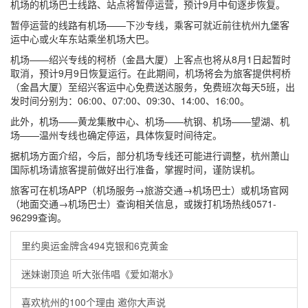
机场的机场巴士线路、站点将暂停运营，预计9月中旬逐步恢复。
暂停运营的线路有机场——下沙专线，乘客可就近前往杭州九堡客
运中心或火车东站乘坐机场大巴。
机场——绍兴专线的柯桥（金昌大厦）上客点也将从8月1日起暂时
取消，预计9月9日恢复运行。在此期间，机场将会为旅客提供柯桥
（金昌大厦）至绍兴客运中心免费送达服务，免费班次每天5班，出
发时间分别为：06:00、07:00、09:30、14:00、16:00。
此外，机场——黄龙集散中心、机场——杭钢、机场——望湖、机
场——温州专线也确定停运，具体恢复时间待定。
据机场方面介绍，今后，部分机场专线还可能进行调整，杭州萧山
国际机场请旅客提前做好出行准备，掌握时间，谨防误机。
旅客可在机场APP（机场服务→旅游交通→机场巴士）或机场官网
（地面交通→机场巴士）查询相关信息，或拨打机场热线0571-
96299查询。
里约奥运金牌含494克银和6克黄金
迷妹谢顶追 听大张伟唱《爱如潮水》
喜欢杭州的100个理由 邀你大声说