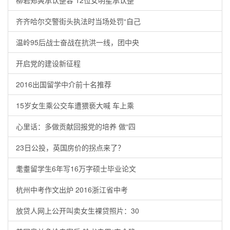
柳岩郑爽承认整容 12位女明星承认整
齐齐哈尔交警街头执法时当场处罚“自己
温岭95后战士奋战在抗洪一线，团中央
开启党的建设新征程
2016出国留学中介前十名推荐
15岁女生乘公交车遭猥亵大喊 车上乘
心里话：多做贡献回报党的培养 做“四
23日公投，英国房价的拐点来了？
耄耋留学生6年写16万字硕士毕业论文
杭州中考作文出炉 2016浙江省中考
放贷人网上公开叫卖女生裸贷照片：30