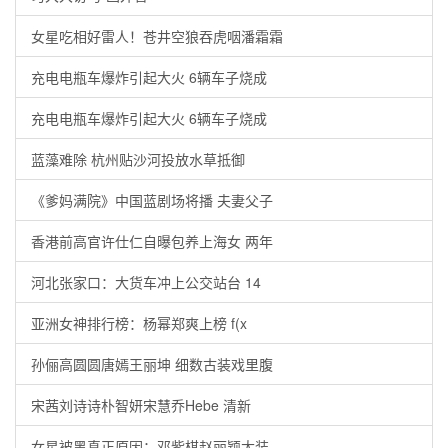
女星吃相好雷人！苍井空狼吞虎咽潘霜霜
充电电瓶车爆炸引起大火 6辆车子烧成
充电电瓶车爆炸引起大火 6辆车子烧成
蓝藻难除 杭州贴沙河投放水草抵御
《爹妈满院》中国蓝剧场将播 夫妻父子
香港前高官许仕仁自曝包养上海女 两年
河北张家口：大货车冲上公交站台 14
亚洲女神排行榜：杨幂郑爽上榜 f(x
孙俪高圆圆唐嫣王丽坤 细数古装戏里腹
宋茜刘诗诗朴智妍宋慧乔Hebe 清新
女星被黑真正原因：邓紫棋赵丽颖太装