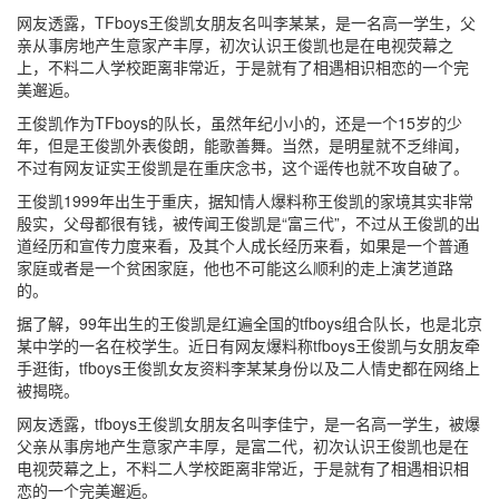
网友透露，TFboys王俊凯女朋友名叫李某某，是一名高一学生，父
亲从事房地产生意家产丰厚，初次认识王俊凯也是在电视荧幕之
上，不料二人学校距离非常近，于是就有了相遇相识相恋的一个完
美邂逅。
王俊凯作为TFboys的队长，虽然年纪小小的，还是一个15岁的少
年，但是王俊凯外表俊朗，能歌善舞。当然，是明星就不乏绯闻，
不过有网友证实王俊凯是在重庆念书，这个谣传也就不攻自破了。
王俊凯1999年出生于重庆，据知情人爆料称王俊凯的家境其实非常
殷实，父母都很有钱，被传闻王俊凯是“富三代”，不过从王俊凯的出
道经历和宣传力度来看，及其个人成长经历来看，如果是一个普通
家庭或者是一个贫困家庭，他也不可能这么顺利的走上演艺道路
的。
据了解，99年出生的王俊凯是红遍全国的tfboys组合队长，也是北京
某中学的一名在校学生。近日有网友爆料称tfboys王俊凯与女朋友牵
手逛街，tfboys王俊凯女友资料李某某身份以及二人情史都在网络上
被揭晓。
网友透露，tfboys王俊凯女朋友名叫李佳宁，是一名高一学生，被爆
父亲从事房地产生意家产丰厚，是富二代，初次认识王俊凯也是在
电视荧幕之上，不料二人学校距离非常近，于是就有了相遇相识相
恋的一个完美邂逅。