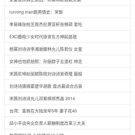
running man跑男情史：宋智
李易峰张柏芝周杰伦萧亚轩张根硕 爱吃
EXO鹿晗少女时代徐贤东方神起昌珉
杨幂刘诗诗李湘谢娜林允儿陈若仪 女星
女神也怕抓拍照：孙俪脖子五道杠 林志
宋茜尼坤赵丽颖陈晓刘诗诗吴奇隆 最般
刘诗诗唐嫣霍建华胡歌 盘点最适合古装
宋茜刘诗诗允儿邓紫棋郑秀晶 2014
台湾：富商在大陆坐牢5年 妻子花40
邱小平谈央企负责人薪酬制度改革三大关