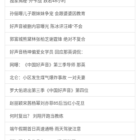
独家揭秘“外卡战”跌宕48小时
孙俪曝儿子跟妹妹争宠 会跟婆婆因教育
好声音被删内容曝光 陈冰评汪峰“不会
郭富城熊黛林张柏芝谢霆锋 绝对不复合
好声音杨坤偏爱女学员 回应那英调侃：
网曝：《中国好声音》第三季导师 那英
北仑：小区发生煤气爆炸事故 一对夫妻
罗大佑退出第三季《中国好声音》第四位
赵丽颖宋茜杨幂刘亦菲85后当红小花旦
何时复出？ 刘翔开跑当教练
端午假期首日高速通畅 雨天驾驶注意