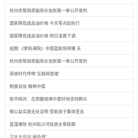
杭州房管局原副局长张新案一审公开宣判
国家降低成品油价格 今天零点起执行
国家降低成品油价格 明日凌晨下调
组图:《爹妈满院》中国蓝剧场将播 夫
杭州房管局原副局长张新案一审公开宣判
高铁时代呼唤“互联网思维”
制度自信 植根中国
新华网评：在把握规律中更好地坚持群众
微公益实践无处证明 受助孩子集体签名
蓝藻难除 杭州贴沙河投放水草抵御
习大大访马“画外音”